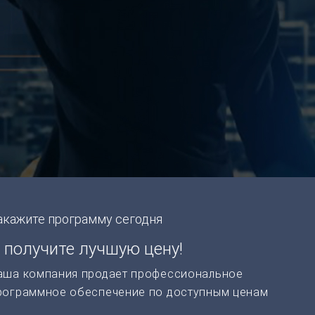
акажите программу сегодня
 получите лучшую цену!
аша компания продает профессиональное
рограммное обеспечение по доступным ценам