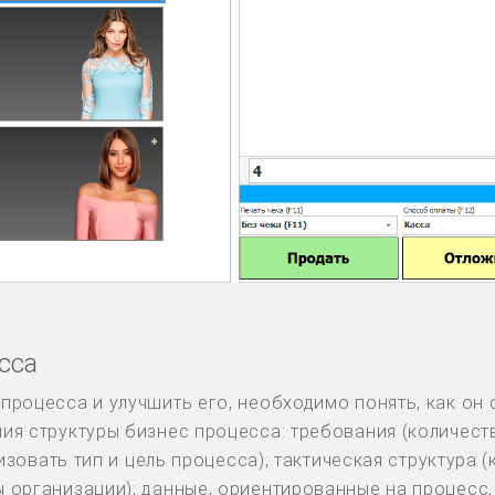
сса
роцесса и улучшить его, необходимо понять, как он с
я структуры бизнес процесса: требования (количеств
ризовать тип и цель процесса); тактическая структура
 организации); данные, ориентированные на процесс,