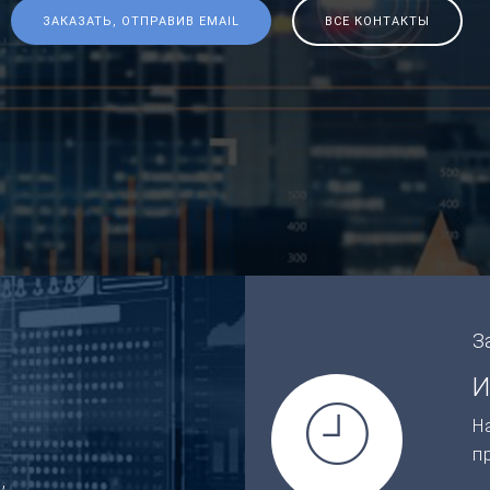
ЗАКАЗАТЬ, ОТПРАВИВ EMAIL
ВСЕ КОНТАКТЫ
З
И
Н
п
,