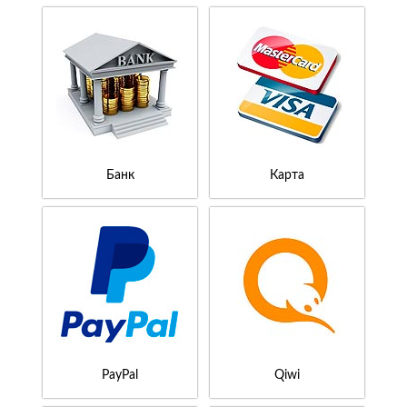
Банк
Карта
PayPal
Qiwi