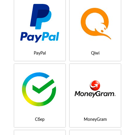
PayPal
Qiwi
Сбер
MoneyGram