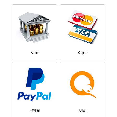
Банк
Карта
PayPal
Qiwi