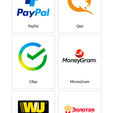
PayPal
Qiwi
Сбер
MoneyGram