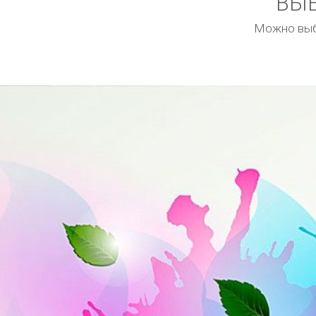
ВЫБ
Можно выбр
Чистые небес