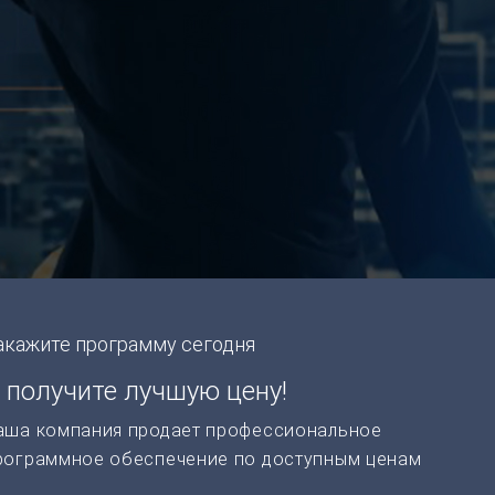
акажите программу сегодня
 получите лучшую цену!
аша компания продает профессиональное
рограммное обеспечение по доступным ценам