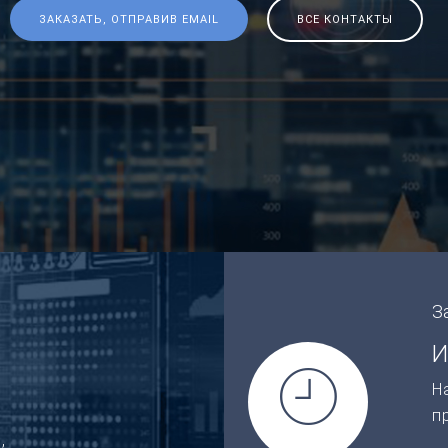
ЗАКАЗАТЬ, ОТПРАВИВ EMAIL
ВСЕ КОНТАКТЫ
З
И
Н
п
,