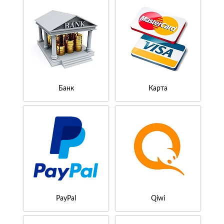
Банк
Карта
PayPal
Qiwi