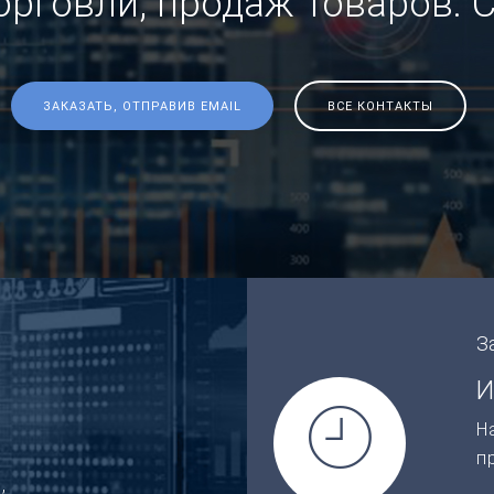
торговли, продаж товаров. 
ЗАКАЗАТЬ, ОТПРАВИВ EMAIL
ВСЕ КОНТАКТЫ
З
И
Н
п
,