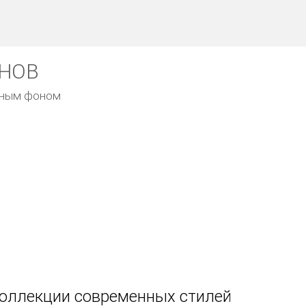
ОНОВ
емным фоном
коллекции современных стилей