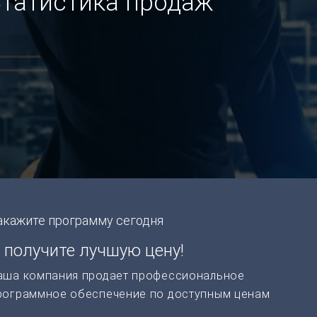
Статистика продаж
акажите программу сегодня
 получите лучшую цену!
аша компания продает профессиональное
рограммное обеспечение по доступным ценам