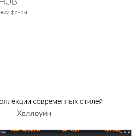
ОНОВ
емным фоном
коллекции современных стилей
Острая бритва