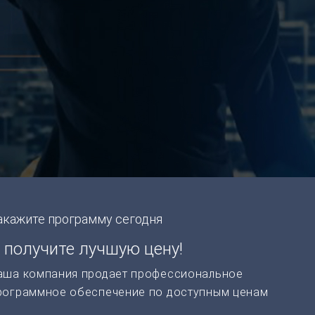
акажите программу сегодня
 получите лучшую цену!
аша компания продает профессиональное
рограммное обеспечение по доступным ценам