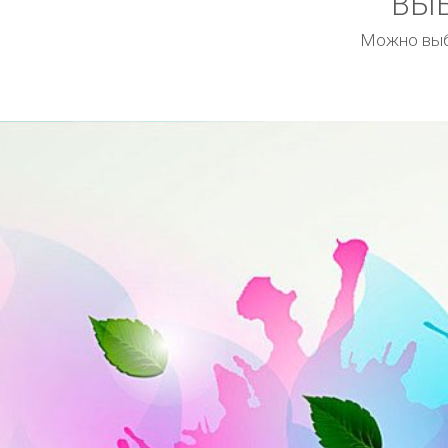
ВЫБ
Можно выбр
Хеллоуин