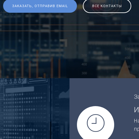
ЗАКАЗАТЬ, ОТПРАВИВ EMAIL
ВСЕ КОНТАКТЫ
З
И
Н
п
,