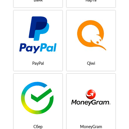
Банк
Карта
PayPal
Qiwi
Сбер
MoneyGram