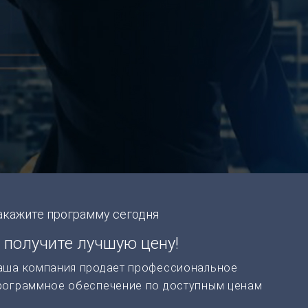
акажите программу сегодня
 получите лучшую цену!
аша компания продает профессиональное
рограммное обеспечение по доступным ценам