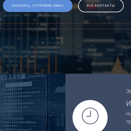
ЗАКАЗАТЬ, ОТПРАВИВ EMAIL
ВСЕ КОНТАКТЫ
З
И
Н
п
,