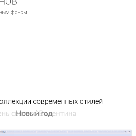
ОНОВ
емным фоном
коллекции современных стилей
Светлый фон
Новый год